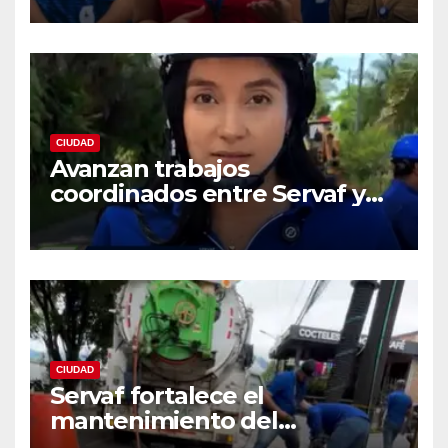
acueducto
CIUDAD
Avanzan trabajos
coordinados entre Servaf y
las obras de la doble calzada
en Florencia.
CIUDAD
Servaf fortalece el
mantenimiento del
alcantarillado en Florencia