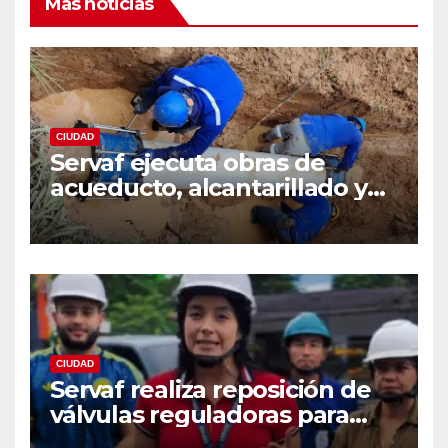
Más noticias
CIUDAD
Servaf ejecuta obras de
acueducto, alcantarillado y
recuperación vial en varios
sectores de Florencia.
CIUDAD
Servaf realiza reposición de
válvulas reguladoras para
fortalecer la red de