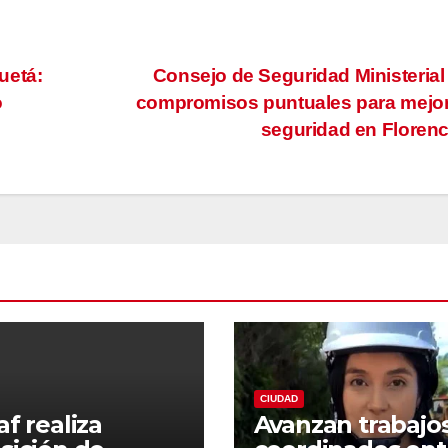
uetá:
Consejo de Seguridad Ministerial
o
compromisos puntuales para mejor
seguridad en Floren
CIUDAD
af realiza
Avanzan trabajo