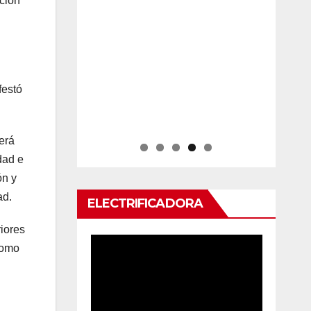
ación
festó
erá
dad e
ón y
ad.
ELECTRIFICADORA
riores
como