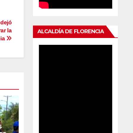
 dejó
ar la
ALCALDÍA DE FLORENCIA
cia
s