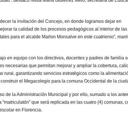
iudad”, destacó Nidia María Gutiérrez Melo, secretaria de Educ
decer la invitación del Concejo, en donde logramos dejar en
ejorar la calidad de los procesos pedagógicos al interior de las
ales para el alcalde Marlon Monsalve en este cuatrienio”, mani
jo en equipo con los directivos, docentes y padres de familia s
es necesarias que permitan mejorar y ampliar la cobertura, cali
mo rural, garantizando servicios estratégicos como la alimentaci
 construir el Megacolegio para la comuna Occidental de la ciud
o de la Administración Municipal y por ello, sumado a los ante
ia “matriculatón” que será replicada en las cuatro (4) comunas, 
escolar en Florencia.