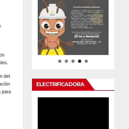
s
los
tes.
n del
ELECTRIFICADORA
ación
s para