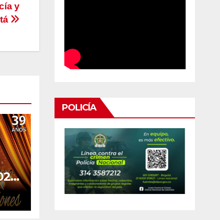
cía y
etá
POLICÍA
025
IDA