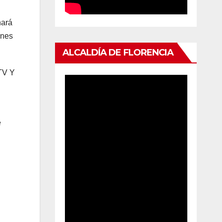
nará
ones
ALCALDÍA DE FLORENCIA
ETV Y
e