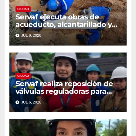
CIUDAD
Servaf ejecuta obras de
acueducto, alcantarillado y
recuperación vial en varios
JUL 6, 2026
sectores de Florencia.
CIUDAD
Servaf realiza reposición de
válvulas reguladoras para
fortalecer la red de
JUL 6, 2026
acueducto