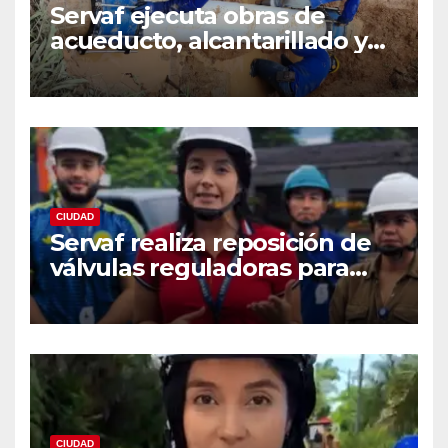
Servaf ejecuta obras de
acueducto, alcantarillado y
recuperación vial en varios
sectores de Florencia.
CIUDAD
Servaf realiza reposición de
válvulas reguladoras para
fortalecer la red de
acueducto
CIUDAD