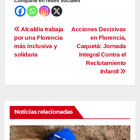
Comparte en redes sociales
Navegación
Alcaldía trabaja
Acciones Decisivas
por una Florencia
en Florencia,
de
más inclusiva y
Caquetá: Jornada
entradas
solidaria
Integral Contra el
Reclutamiento
Infantil
Noticias relacionadas