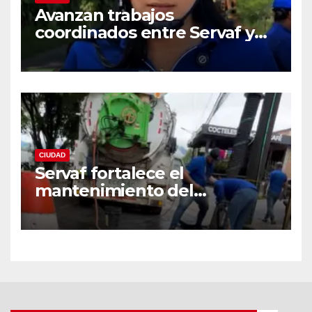
Avanzan trabajos
coordinados entre Servaf y
las obras de la doble calzada
en Florencia.
CIUDAD
Servaf fortalece el
mantenimiento del
alcantarillado en Florencia
con equipo Vactor.