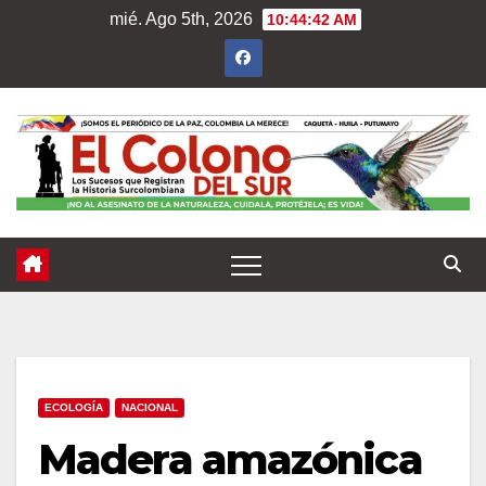
Saltar
mié. Ago 5th, 2026
10:44:44 AM
al
contenido
ECOLOGÍA
NACIONAL
Madera amazónica