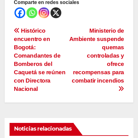
Comparte en redes sociales
Navegación
Histórico
Ministerio de
encuentro en
Ambiente suspende
de
Bogotá:
quemas
entradas
Comandantes de
controladas y
Bomberos del
ofrece
Caquetá se reúnen
recompensas para
con Directora
combatir incendios
Nacional
Noticias relacionadas