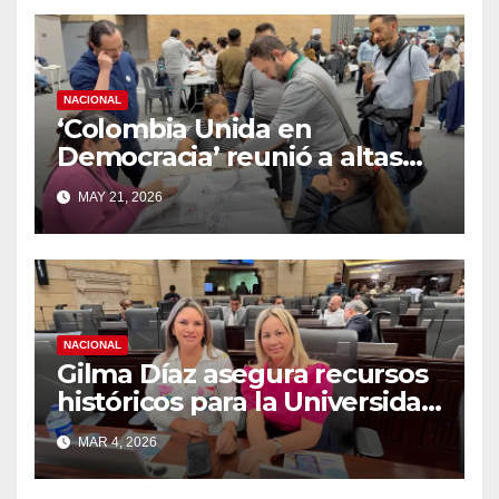
NACIONAL
‘Colombia Unida en
Democracia’ reunió a altas
cortes, académicos y
MAY 21, 2026
autoridades para debatir
sobre legitimidad y
transparencia electoral.
NACIONAL
Gilma Díaz asegura recursos
históricos para la Universidad
de la Amazonía tras reforma
MAR 4, 2026
a la Ley 30