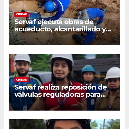
CIUDAD
Servaf ejecuta obras de
acueducto, alcantarillado y
recuperación vial en varios
sectores de Florencia.
CIUDAD
Servaf realiza reposición de
válvulas reguladoras para
fortalecer la red de
acueducto