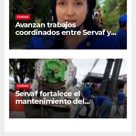
CIUDAD
Avanzan trabajos
coordinados entre Servaf y
las obras de la doble calzada
en Florencia.
CIUDAD
Servaf fortalece el
mantenimiento del
alcantarillado en Florencia
con equipo Vactor.