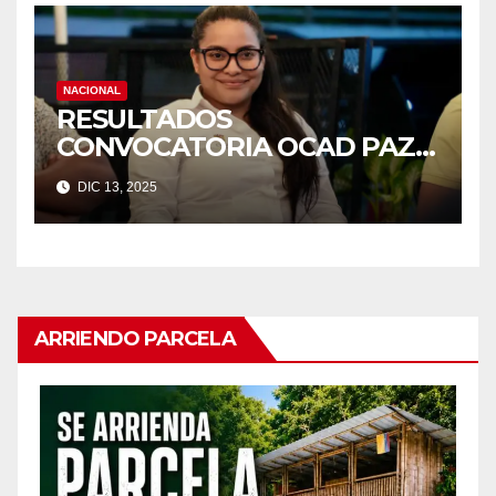
NACIONAL
RESULTADOS
CONVOCATORIA OCAD PAZ I
DIC 13, 2025
SUBREGIONES: CUENCA DEL
CAGUÁN Y PIEDEMONTE
CAQUETEÑO / PUTUMAYO
ARRIENDO PARCELA