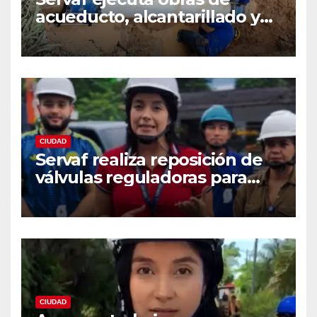
acueducto, alcantarillado y
recuperación vial en varios
sectores de Florencia.
CIUDAD
Servaf realiza reposición de
válvulas reguladoras para
fortalecer la red de
acueducto
CIUDAD