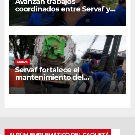
Avanzan trabajos
coordinados entre Servaf y
las obras de la doble calzada
en Florencia.
CIUDAD
Servaf fortalece el
mantenimiento del
alcantarillado en Florencia
con equipo Vactor.