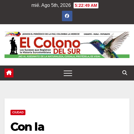
Saltar
mié. Ago 5th, 2026
5:22:51 AM
al
contenido
CIUDAD
Con la