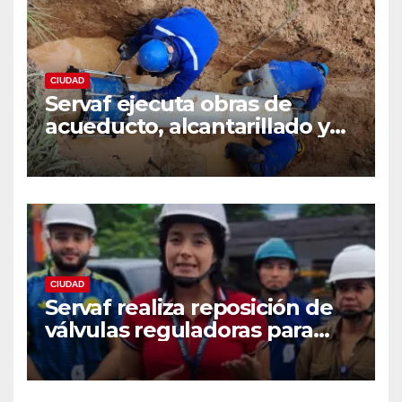
CIUDAD
Servaf ejecuta obras de
acueducto, alcantarillado y
recuperación vial en varios
sectores de Florencia.
CIUDAD
Servaf realiza reposición de
válvulas reguladoras para
fortalecer la red de
acueducto