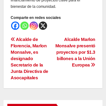
financiamiento de proyectos clave para el
bienestar de la comunidad.
Comparte en redes sociales
Navegación
Alcalde de
Alcalde Marlon
Florencia, Marlon
Monsalve presentó
de
Monsalve, es
proyectos por $1.3
entradas
designado
billones a la Unión
Secretario de la
Europea
Junta Directiva de
Asocapitales