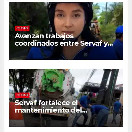
CIUDAD
Avanzan trabajos
coordinados entre Servaf y
las obras de la doble calzada
en Florencia.
CIUDAD
Servaf fortalece el
mantenimiento del
alcantarillado en Florencia
con equipo Vactor.