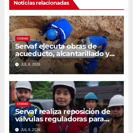
Noticias relacionadas
CIUDAD
Servaf ejecuta obras de
acueducto, alcantarillado y
recuperación vial en varios
JUL 6, 2026
sectores de Florencia.
CIUDAD
Servaf realiza reposición de
válvulas reguladoras para
fortalecer la red de
JUL 6, 2026