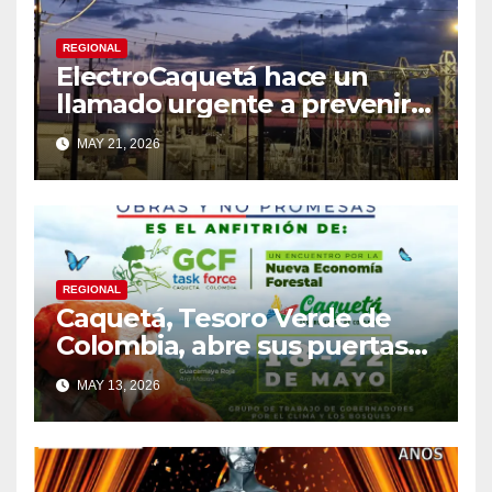
REGIONAL
ElectroCaquetá hace un
llamado urgente a prevenir
el fraude y el robo de
MAY 21, 2026
energía
REGIONAL
Caquetá, Tesoro Verde de
Colombia, abre sus puertas
al mundo
MAY 13, 2026