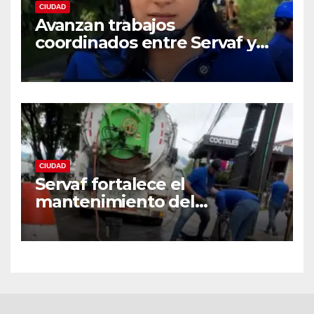
CIUDAD
Avanzan trabajos
coordinados entre Servaf y
las obras de la doble calzada
en Florencia.
CIUDAD
Servaf fortalece el
mantenimiento del
alcantarillado en Florencia
con equipo Vactor.