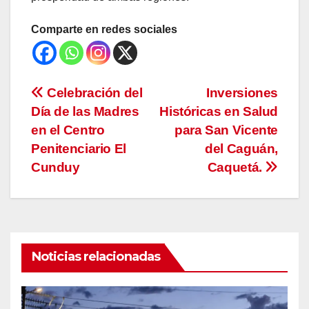
Comparte en redes sociales
Navegación
Celebración del
Inversiones
Día de las Madres
Históricas en Salud
de
en el Centro
para San Vicente
entradas
Penitenciario El
del Caguán,
Cunduy
Caquetá.
Noticias relacionadas