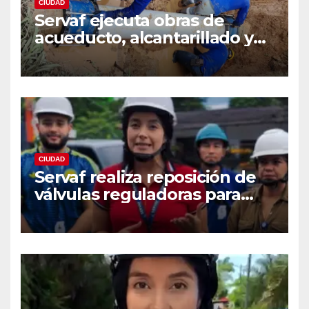
CIUDAD
Servaf ejecuta obras de
acueducto, alcantarillado y
recuperación vial en varios
sectores de Florencia.
CIUDAD
Servaf realiza reposición de
válvulas reguladoras para
fortalecer la red de
acueducto