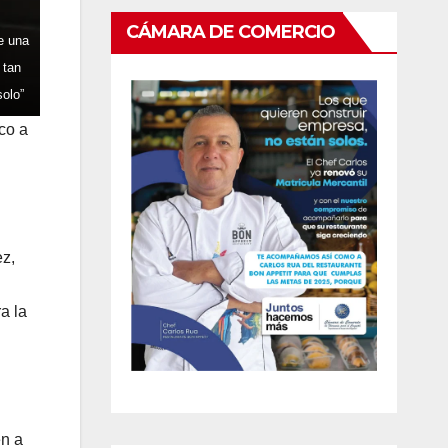
CÁMARA DE COMERCIO
e una
 tan
solo”
co a
ez,
a la
en a