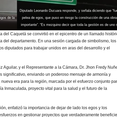
Diputado Leonardo Ducuara responde, y señala diciendo que “fu
gos de la
pelea de egos, que puso en riesgo la construcción de una obra
importante”. “Es mezquino decir que toda la gestión es de uno 
 del Caquetá se convirtió en el epicentro de un llamado históri
ítica del departamento. En una sesión cargada de simbolismo, los
os diputados para trabajar unidos en aras del desarrollo y el
z Aguilar, y el Representante a la Cámara, Dr. Jhon Fredy Nuñ
 significativo, enviando un poderoso mensaje de armonía y
a nueva era para la región, marcada por el esfuerzo conjunto par
 Inmaculada, proyecto vital para la salud y el futuro de la
ión, enfatizó la importancia de dejar de lado los egos y los
esfuerzos en gestionar proyectos que verdaderamente benefici