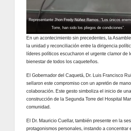
Representante Jhon Fredy Núñez Ramos. “Los únicos enemi
Torre, han sido los pliegos de condiciones”.
En un acontecimiento sin precedentes, la Asamblea
la unidad y reconciliación entre la dirigencia pol
líderes políticos escucharon el urgente clamor de l
bienestar de todos los caqueteños.
El Gobernador del Caquetá, Dr. Luis Francisco Rui
sellaron este compromiso con un apretón de manos
colaboración. Este gesto simboliza el inicio de un
construcción de la Segunda Torre del Hospital María
comunidad.
El Dr. Mauricio Cuellar, también presente en la ses
protagonismos personales, instando a concentrar 