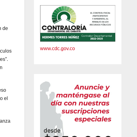
n de
www.cdc.gov.co
áculos
es”.
en
eso
o el
ranza