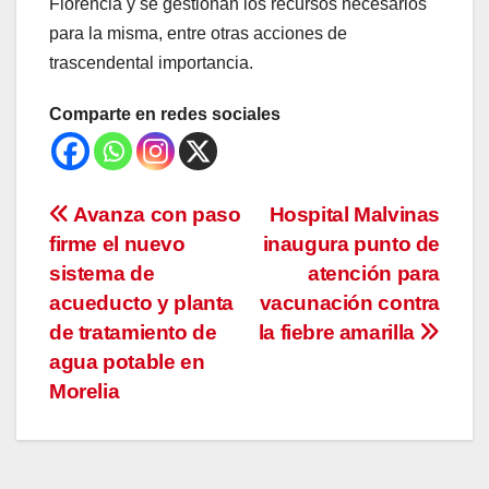
Florencia y se gestionan los recursos necesarios
para la misma, entre otras acciones de
trascendental importancia.
Comparte en redes sociales
Navegación
Avanza con paso
Hospital Malvinas
firme el nuevo
inaugura punto de
de
sistema de
atención para
entradas
acueducto y planta
vacunación contra
de tratamiento de
la fiebre amarilla
agua potable en
Morelia