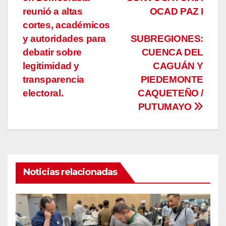
de
reunió a altas
OCAD PAZ I
entradas
cortes, académicos
y autoridades para
SUBREGIONES:
debatir sobre
CUENCA DEL
legitimidad y
CAGUÁN Y
transparencia
PIEDEMONTE
electoral.
CAQUETEÑO /
PUTUMAYO
Noticias relacionadas