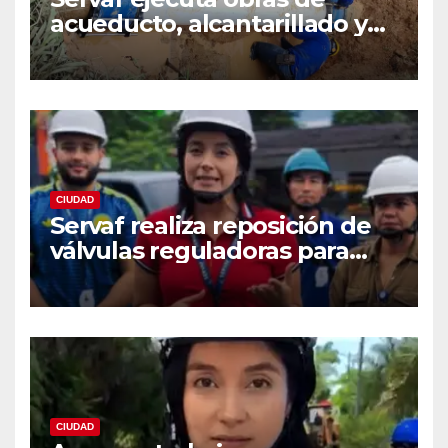
acueducto, alcantarillado y
recuperación vial en varios
sectores de Florencia.
CIUDAD
Servaf realiza reposición de
válvulas reguladoras para
fortalecer la red de
acueducto
CIUDAD