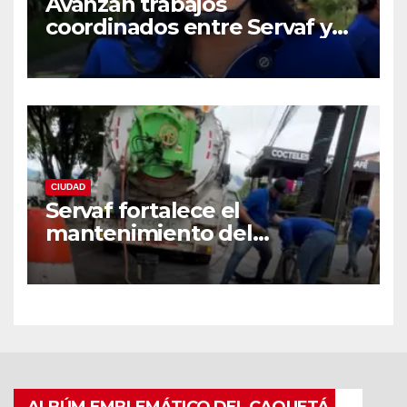
Avanzan trabajos
coordinados entre Servaf y
las obras de la doble calzada
en Florencia.
CIUDAD
Servaf fortalece el
mantenimiento del
alcantarillado en Florencia
con equipo Vactor.
ALBÚM EMBLEMÁTICO DEL CAQUETÁ