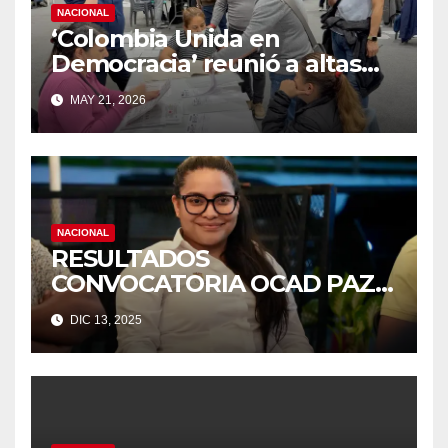
NACIONAL
‘Colombia Unida en
Democracia’ reunió a altas
cortes, académicos y
MAY 21, 2026
autoridades para debatir
sobre legitimidad y
transparencia electoral.
NACIONAL
RESULTADOS
CONVOCATORIA OCAD PAZ I
DIC 13, 2025
SUBREGIONES: CUENCA DEL
CAGUÁN Y PIEDEMONTE
CAQUETEÑO / PUTUMAYO