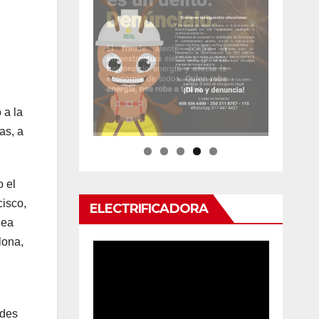
 a la
as, a
o el
cisco,
ELECTRIFICADORA
nea
lona,
ades