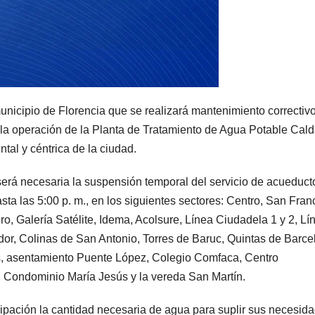
icipio de Florencia que se realizará mantenimiento correctivo
 la operación de la Planta de Tratamiento de Agua Potable Cald
tal y céntrica de la ciudad.
erá necesaria la suspensión temporal del servicio de acueduct
sta las 5:00 p. m., en los siguientes sectores: Centro, San Fran
ro, Galería Satélite, Idema, Acolsure, Línea Ciudadela 1 y 2, Lí
ador, Colinas de San Antonio, Torres de Baruc, Quintas de Barce
Dios, asentamiento Puente López, Colegio Comfaca, Centro
, Condominio María Jesús y la vereda San Martín.
ipación la cantidad necesaria de agua para suplir sus necesid