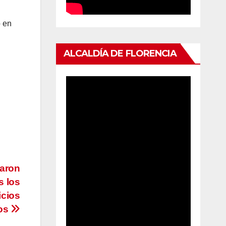
o en
ALCALDÍA DE FLORENCIA
zaron
s los
icios
cos