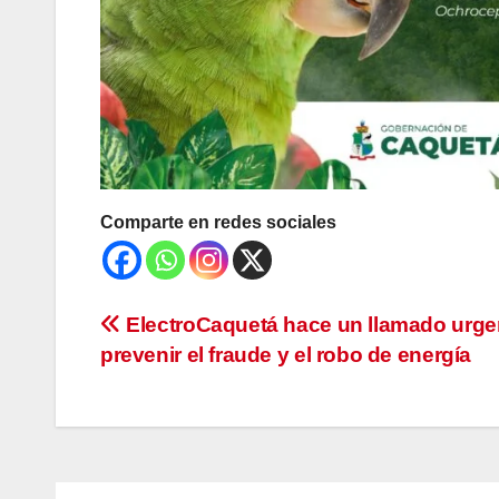
Comparte en redes sociales
Navegación
ElectroCaquetá hace un llamado urge
prevenir el fraude y el robo de energía
de
entradas