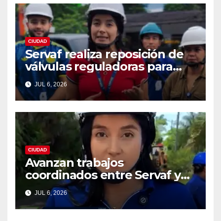
CIUDAD
Servaf realiza reposición de
válvulas reguladoras para
fortalecer la red de
JUL 6, 2026
acueducto
CIUDAD
Avanzan trabajos
coordinados entre Servaf y
las obras de la doble calzada
JUL 6, 2026
en Florencia.