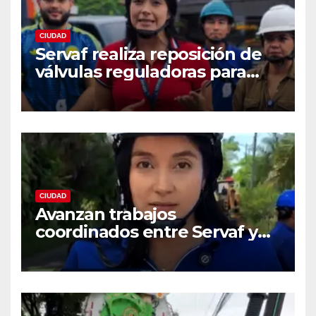
CIUDAD
Servaf realiza reposición de
válvulas reguladoras para
fortalecer la red de
acueducto
CIUDAD
Avanzan trabajos
coordinados entre Servaf y
las obras de la doble calzada
en Florencia.