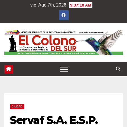
Saltar
vie. Ago 7th, 2026
5:37:20 AM
al
contenido
CIUDAD
Servaf S.A. E.S.P.