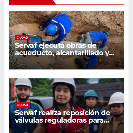
CIUDAD
Servaf ejecuta obras de
acueducto, alcantarillado y
recuperación vial en varios
sectores de Florencia.
CIUDAD
Servaf realiza reposición de
válvulas reguladoras para
fortalecer la red de