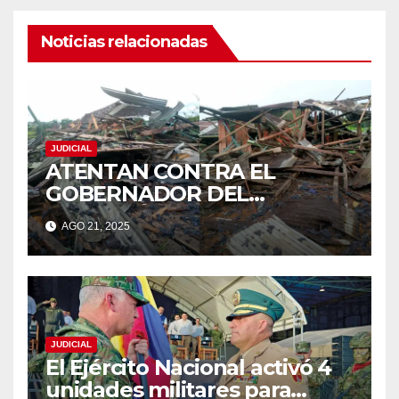
Noticias relacionadas
JUDICIAL
ATENTAN CONTRA EL
GOBERNADOR DEL
CAQUETÁ Y SU
AGO 21, 2025
ESPOSADisidencias de las
FARC amenazan con “seguir
hasta que negocien”
JUDICIAL
El Ejército Nacional activó 4
unidades militares para