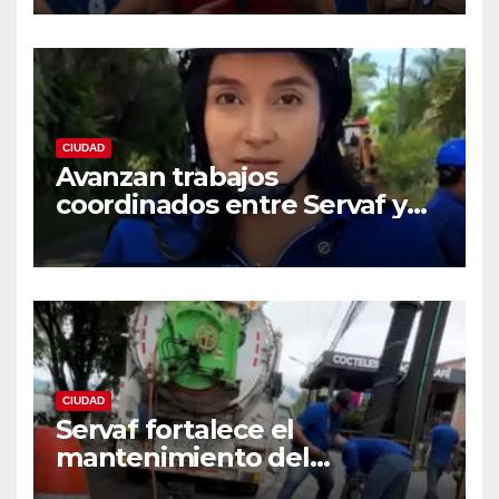
acueducto
CIUDAD
Avanzan trabajos
coordinados entre Servaf y
las obras de la doble calzada
en Florencia.
CIUDAD
Servaf fortalece el
mantenimiento del
alcantarillado en Florencia