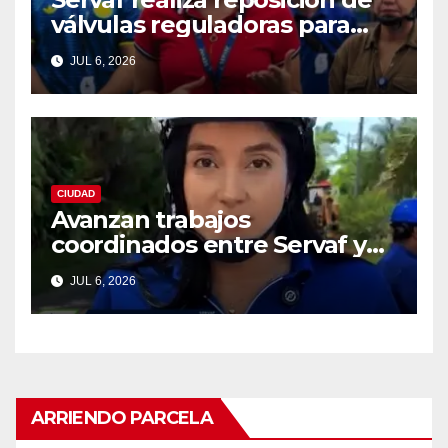
válvulas reguladoras para
fortalecer la red de
JUL 6, 2026
acueducto
CIUDAD
Avanzan trabajos
coordinados entre Servaf y
las obras de la doble calzada
JUL 6, 2026
en Florencia.
ARRIENDO PARCELA