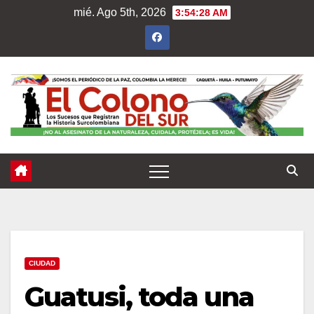
Saltar
mié. Ago 5th, 2026
3:54:30 AM
al
contenido
CIUDAD
Guatusi, toda una