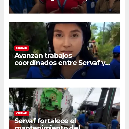
fortalecer la red de
acueducto
CIUDAD
Avanzan trabajos
coordinados entre Servaf y
las obras de la doble calzada
en Florencia.
CIUDAD
Servaf fortalece el
mantenimiento del