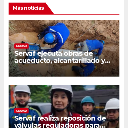
Más noticias
CIUDAD
Servaf ejecuta obras de
acueducto, alcantarillado y
recuperación vial en varios
sectores de Florencia.
CIUDAD
Servaf realiza reposición de
válvulas reguladoras para