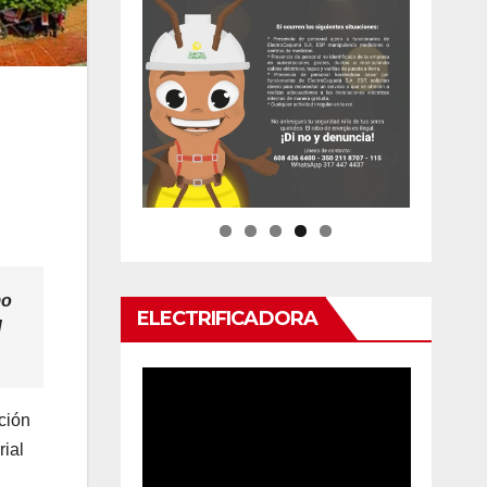
mo
ELECTRIFICADORA
d
ción
rial