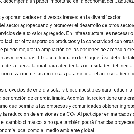
B, desempeña un papel importante en la economía del Caquetá,
 oportunidades en diversos frentes: en la diversificación
el sector agropecuario y promover el desarrollo de otros sector
ervicios de alto valor agregado. En infraestructura, es necesario
ara facilitar el transporte de productos y la conectividad con otros
e puede mejorar la ampliación de las opciones de acceso a cré
eñas y medianas. El capital humano del Caquetá se debe fortal
nal de la fuerza laboral para atender las necesidades del merca
a formalización de las empresas para mejorar el acceso a benefi
 proyectos de energía solar y biocombustibles para reducir la
a generación de energía limpia. Además, la región tiene una e
smo que permite a las empresas y comunidades obtener ingres
 la reducción de emisiones de CO₂. Al participar en mercados 
 el cambio climático, sino que también podrá financiar proyecto
economía local como al medio ambiente global.