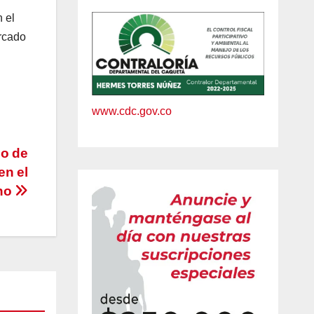
 el
ercado
www.cdc.gov.co
no de
en el
ano