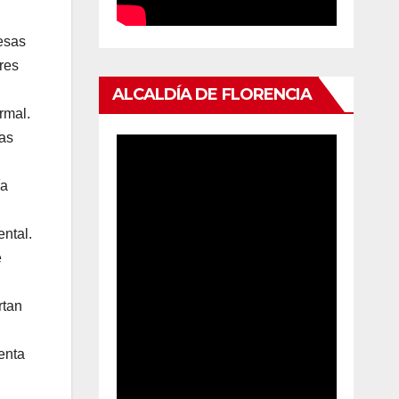
esas
res
ALCALDÍA DE FLORENCIA
rmal.
Las
ía
ntal.
e
rtan
enta