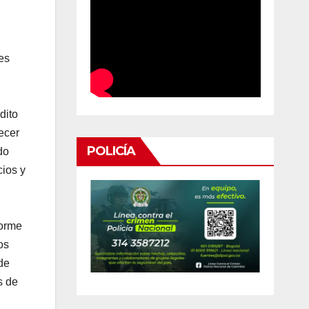
es
dito
ecer
POLICÍA
do
cios y
norme
os
de
s de