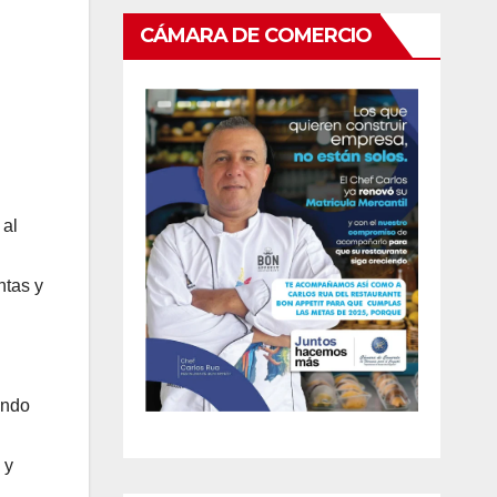
CÁMARA DE COMERCIO
 al
ntas y
ando
 y