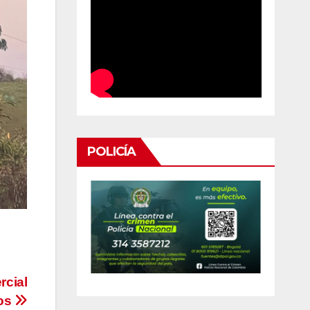
POLICÍA
rcial
ios