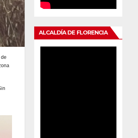
ALCALDÍA DE FLORENCIA
e de
 zona
Sin