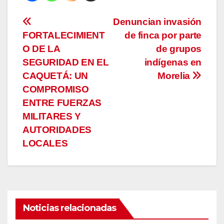
Navegación
Denuncian invasión
FORTALECIMIENT
de finca por parte
de
O DE LA
de grupos
entradas
SEGURIDAD EN EL
indígenas en
CAQUETÁ: UN
Morelia
COMPROMISO
ENTRE FUERZAS
MILITARES Y
AUTORIDADES
LOCALES
Noticias relacionadas