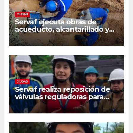
CIUDAD
Servaf ejecuta obras de
acueducto, alcantarillado y
recuperación vial en varios
sectores de Florencia.
CIUDAD
Servaf realiza reposición de
válvulas reguladoras para
fortalecer la red de
acueducto