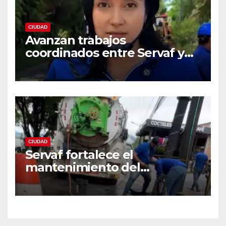
CIUDAD
Avanzan trabajos
coordinados entre Servaf y
las obras de la doble calzada
en Florencia.
CIUDAD
Servaf fortalece el
mantenimiento del
alcantarillado en Florencia
con equipo Vactor.