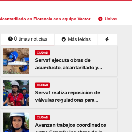
Florencia con equipo Vactor.
Universidad de la Amazonia reci
Últimas noticias
Más leídas
CIUDAD
Servaf ejecuta obras de
acueducto, alcantarillado y
recuperación vial en varios
sectores de Florencia.
CIUDAD
Servaf realiza reposición de
válvulas reguladoras para
fortalecer la red de acueducto
CIUDAD
Avanzan trabajos coordinados