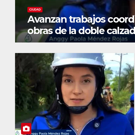
CIUDAD
s
Servaf fortalece el ma
alcantarillado en Flor