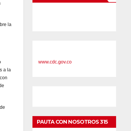
a
bre la
o
www.cdc.gov.co
s a la
 con
 de
 de
PAUTA CON NOSOTROS 315