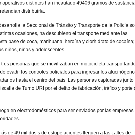
ro operativos distintos han incautado 49406 gramos de sustanci
tendían distribuirla.
desarrolla la Seccional de Tránsito y Transporte de la Policía so
stintas ocasiones, ha descubierto el transporte mediante las
ta base de coca, marihuana, heroína y clorhidrato de cocaína;
os niños, niñas y adolescentes.
a tres personas que se movilizaban en motocicleta transportand
e evadir los controles policiales para ingresar los alucinógeno
adarlos hasta el centro del país. Las personas capturadas junto
scalía de Turno URI por el delito de fabricación, tráfico y porte
 droga en electrodomésticos para ser enviados por las empresas
toridades.
más de 49 mil dosis de estupefacientes lleguen a las calles de