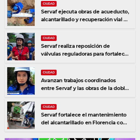
CIUDAD
Servaf ejecuta obras de acueducto,
alcantarillado y recuperación vial en
varios sectores de Florencia.
CIUDAD
Servaf realiza reposición de
válvulas reguladoras para fortalecer
la red de acueducto
CIUDAD
Avanzan trabajos coordinados
entre Servaf y las obras de la doble
calzada en Florencia.
CIUDAD
Servaf fortalece el mantenimiento
del alcantarillado en Florencia con
equipo Vactor.